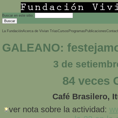
Buscar en este sitio:
La Fundación
Acerca de Vivian Trías
Cursos
Programas
Publicaciones
Contac
GALEANO: festejamo
3 de setiembr
84 veces 
Café Brasilero, 
ver nota sobre la actividad:
ww