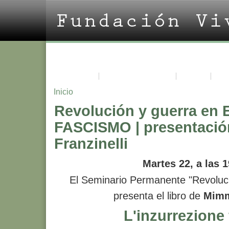
La Fundación
Acerca de Vivian Trías
Cursos
Pro
Inicio
Revolución y guerra en 
FASCISMO | presentació
Franzinelli
Martes 22, a las 
El Seminario Permanente "Revoluc
presenta el libro de
Mimm
L'inzurrezione 