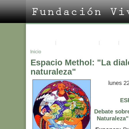
La Fundación
Acerca de Vivian Trías
Cursos
Pro
Inicio
Espacio Methol: "La dia
naturaleza"
lunes 22
ES
Debate sobre
Naturaleza"